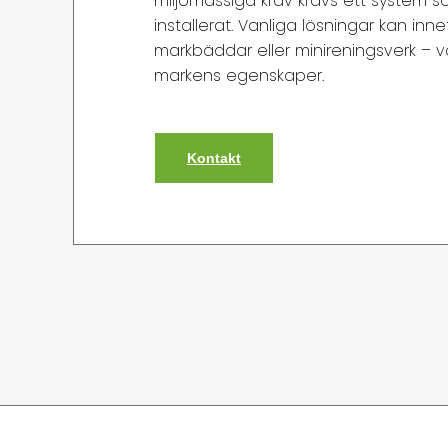
miljömässiga krav krävs ett system s
installerat. Vanliga lösningar kan inne
markbäddar eller minireningsverk – 
markens egenskaper.
Kontakt