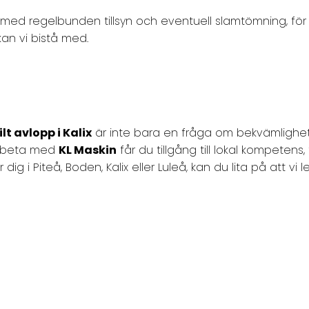
gt med regelbunden tillsyn och eventuell slamtömning, för 
kan vi bistå med.
lt avlopp i Kalix
är inte bara en fråga om bekvämlighet
arbeta med
KL Maskin
får du tillgång till lokal kompeten
i Piteå, Boden, Kalix eller Luleå, kan du lita på att vi l