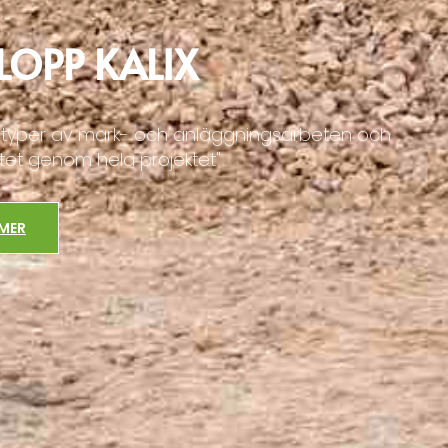
LOPP KALIX
ta typer av mark- och anläggningsarbeten och
itet genom hela projektet"
 MER