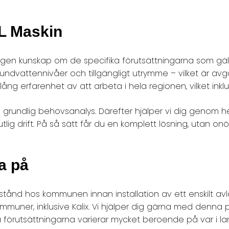
KL Maskin
digen kunskap om de specifika förutsättningarna som gälle
 grundvattennivåer och tillgängligt utrymme – vilket är av
ång erfarenhet av att arbeta i hela regionen, vilket inkl
n grundlig behovsanalys. Därefter hjälper vi dig genom
 slutlig drift. På så sätt får du en komplett lösning, utan 
ka på
stånd hos kommunen innan installation av ett enskilt avlo
ommuner, inklusive Kalix. Vi hjälper dig gärna med denna p
då förutsättningarna varierar mycket beroende på var i la