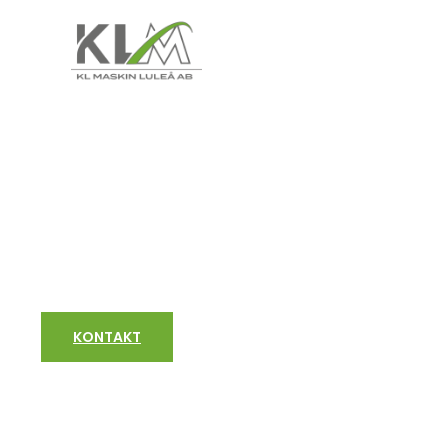
Enskilt avlopp Kalix
Enskilt avlopp Kalix – Effektiv Avloppsrening för Ens
KONTAKT