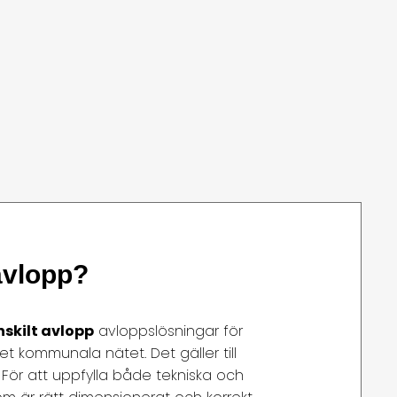
avlopp?
nskilt avlopp
avloppslösningar för
det kommunala nätet. Det gäller till
k. För att uppfylla både tekniska och