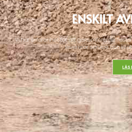
ENSKILT AV
Vi har erfarenhet för att genomföra de fles
levererar service och kval
LÄS