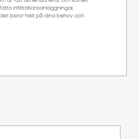
om är rätt dimensionerat och korrekt
fatta infiltrationsanläggningar,
valet beror helt på dina behov och