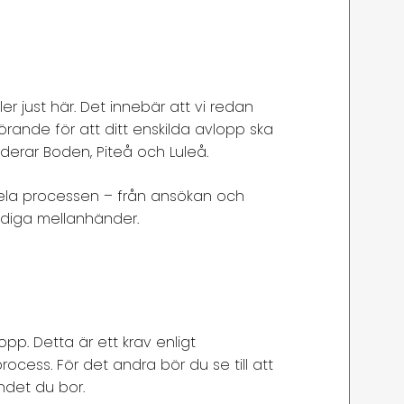
r just här. Det innebär att vi redan
görande för att ditt enskilda avlopp ska
uderar Boden, Piteå och Luleå.
 hela processen – från ansökan och
onödiga mellanhänder.
pp. Detta är ett krav enligt
rocess. För det andra bör du se till att
ndet du bor.