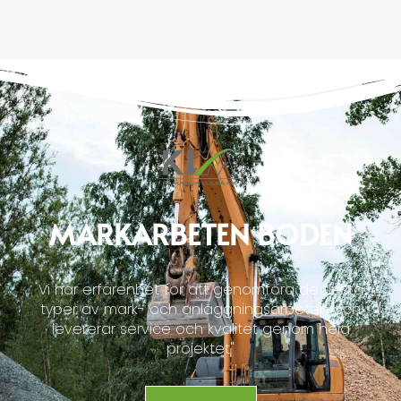
MARKARBETEN BODEN
Vi har erfarenhet för att genomföra de flesta
typer av mark- och anläggningsarbeten och
levererar service och kvalitet genom hela
projektet"